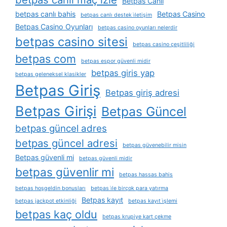
Betpas Canlı
betpas canlı bahis
Betpas Casino
betpas canlı destek i̇letişim
Betpas Casino Oyunları
betpas casino oyunları nelerdir
betpas casino sitesi
betpas casino çeşitliliği
betpas com
betpas espor güvenli midir
betpas giris yap
betpas geleneksel klasikler
Betpas Giriş
Betpas giriş adresi
Betpas Girişi
Betpas Güncel
betpas güncel adres
betpas güncel adresi
betpas güvenebilir misin
Betpas güvenli mi
betpas güvenli midir
betpas güvenlir mi
betpas hassas bahis
betpas hoşgeldin bonusları
betpas i̇le birçok para yatırma
Betpas kayıt
betpas jackpot etkinliği
betpas kayıt i̇şlemi
betpas kaç oldu
betpas krupiye kart çekme