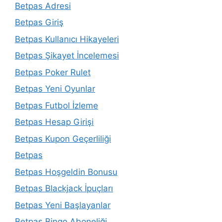
Betpas Adresi
Betpas Giriş
Betpas Kullanıcı Hikayeleri
Betpas Şikayet İncelemesi
Betpas Poker Rulet
Betpas Yeni Oyunlar
Betpas Futbol İzleme
Betpas Hesap Girişi
Betpas Kupon Geçerliliği
Betpas
Betpas Hoşgeldin Bonusu
Betpas Blackjack İpuçları
Betpas Yeni Başlayanlar
Betpas Bingo Aboneliği