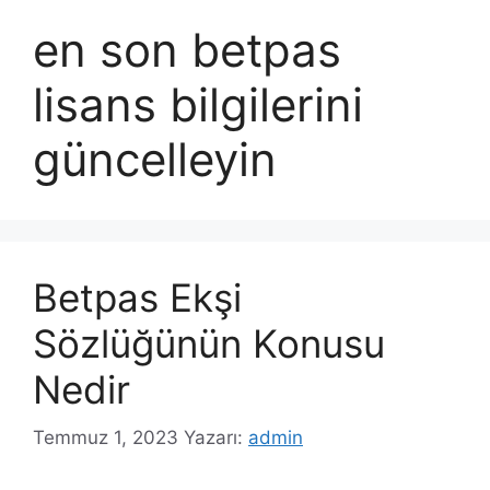
en son betpas
lisans bilgilerini
güncelleyin
Betpas Ekşi
Sözlüğünün Konusu
Nedir
Temmuz 1, 2023
Yazarı:
admin