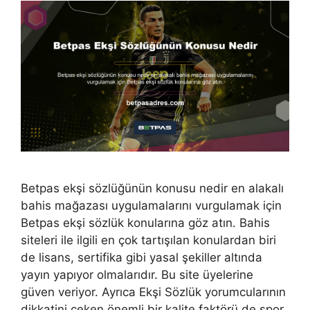
Betpas ekşi sözlüğünün konusu nedir en alakalı
bahis mağazası uygulamalarını vurgulamak için
Betpas ekşi sözlük konularına göz atın. Bahis
siteleri ile ilgili en çok tartışılan konulardan biri
de lisans, sertifika gibi yasal şekiller altında
yayın yapıyor olmalarıdır. Bu site üyelerine
güven veriyor. Ayrıca Ekşi Sözlük yorumcularının
dikkatini çeken önemli bir kalite faktörü de spor