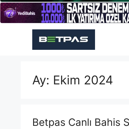
İçeriğe
atla
Ay:
Ekim 2024
Betpas Canlı Bahis S