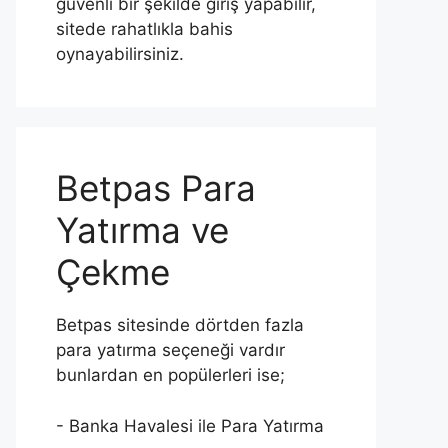
güvenli bir şekilde giriş yapabilir,
sitede rahatlıkla bahis
oynayabilirsiniz.
Betpas Para
Yatırma ve
Çekme
Betpas sitesinde dörtden fazla
para yatırma seçeneği vardır
bunlardan en popülerleri ise;
- Banka Havalesi ile Para Yatırma