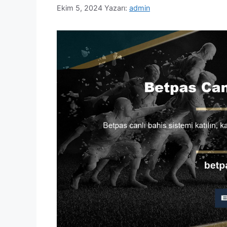
Ekim 5, 2024
Yazarı:
admin