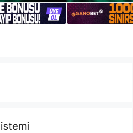
istemi