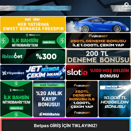
×
Betpas GİRİŞ İÇİN TIKLAYINIZ!