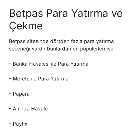
Betpas Para Yatırma ve
Çekme
Betpas sitesinde dörtden fazla para yatırma
seçeneği vardır bunlardan en popülerleri ise;
- Banka Havalesi ile Para Yatırma
- Mefete ile Para Yatırma
- Papara
- Anında Havale
- Payfix