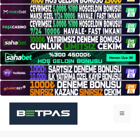
İçeriğe
atla
Menü