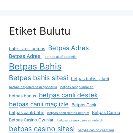
Etiket Bulutu
Betpas Adres
bahis sitesi betpas
Betpas Adresi
betpas aktif abonelik
Betpas Bahis
Betpas bahis sitesi
betpas bahis şirketi
betpas belgeleri nasıl gönderilir
betpas bingo kuralları
betpas canli destek
betpas bonus
betpas canli maç izle
Betpas Canlı
betpas canlı bahis
Betpas Casino
betpas canlı destek i̇letişim
Betpas Casino Oyunları
betpas casino oyunları nelerdir
betpas casino sitesi
betpas casino çeşitliliği