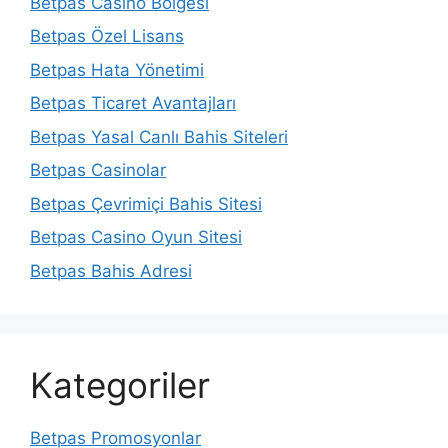
Betpas Casino Bölgesi
Betpas Özel Lisans
Betpas Hata Yönetimi
Betpas Ticaret Avantajları
Betpas Yasal Canlı Bahis Siteleri
Betpas Casinolar
Betpas Çevrimiçi Bahis Sitesi
Betpas Casino Oyun Sitesi
Betpas Bahis Adresi
Kategoriler
Betpas Promosyonlar