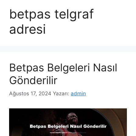
betpas telgraf
adresi
Betpas Belgeleri Nasıl
Gönderilir
Ağustos 17, 2024
Yazarı:
admin