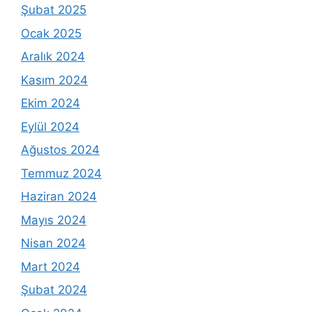
Şubat 2025
Ocak 2025
Aralık 2024
Kasım 2024
Ekim 2024
Eylül 2024
Ağustos 2024
Temmuz 2024
Haziran 2024
Mayıs 2024
Nisan 2024
Mart 2024
Şubat 2024