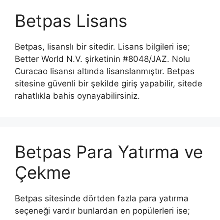
Betpas Lisans
Betpas, lisanslı bir sitedir. Lisans bilgileri ise;
Better World N.V. şirketinin #8048/JAZ. Nolu
Curacao lisansı altında lisanslanmıştır. Betpas
sitesine güvenli bir şekilde giriş yapabilir, sitede
rahatlıkla bahis oynayabilirsiniz.
Betpas Para Yatırma ve
Çekme
Betpas sitesinde dörtden fazla para yatırma
seçeneği vardır bunlardan en popülerleri ise;