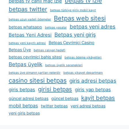
betpas tv izle
betpas tv canli maç izle
betpas twitter
betpas türkiye giriş mobil kayıt
Betpas web sitesi
betpas uzun vadeli ödemeler
betpas yeni adres
betpas whatsapp
betpas yasalar
Betpas yeni giriş
Betpas Yeni Adresi
Betpas Çevrimiçi Casino
betpas yeni kayıtlı adresi
Betpas Üye
betpas çalışan hedefi
betpas çevrimiçi bahis sitesi
betpas ödeme şikâyetleri
Betpas üyelik
betpas üyelik seçenekleri
betpas üye olmanın şartları nelerdir
betpas şikayet departmanı
casino sitesi betpas
giris adresi betpas
girisi betpas
giris betpas
giris yap betpas
kayit betpas
güncel adresi betpas
güncel betpas
mobil betpas
twitter betpas
yeni adresi betpas
yeni giris betpas