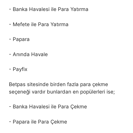
- Banka Havalesi ile Para Yatırma
- Mefete ile Para Yatırma
- Papara
- Anında Havale
- Payfix
Betpas sitesinde birden fazla para çekme
seçeneği vardır bunlardan en popülerleri ise;
- Banka Havalesi ile Para Çekme
- Papara ile Para Çekme