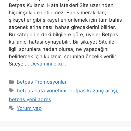
Betpas Kullanıcı Hata istekleri Site üzerinden
hiçbir şekilde iletilemez. Bahis meraklıları,
şikayetler gibi şikayetleri önlemek için tüm bahis
seçeneklerine nasıl bahse gireceklerini bilirler.
Bu kategorilerdeki bilgilere göre, üyeler Betpas
kullanıcı hatası oynayabilir. Bir şikayet Site ile
ilgili sorunlara neden olursa, ne yapacağını
belirlemek için kullanıcı sorunları öncelik verilir.
Siteye …
Devamını oku…
Kategoriler
Betpas Promosyonlar
Etiketler
betpas hata yönetimi
,
betpas kazanç artışı
,
betpas yeni adres
Yorum yap