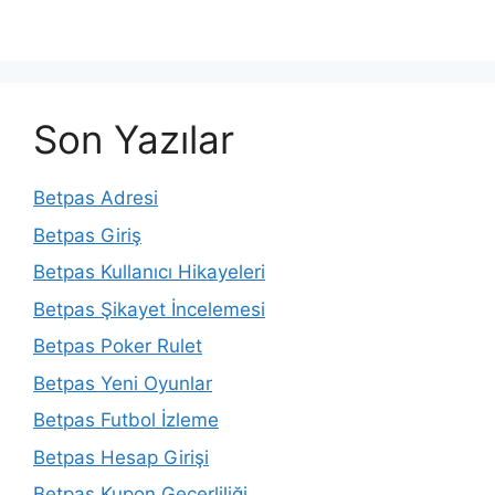
Son Yazılar
Betpas Adresi
Betpas Giriş
Betpas Kullanıcı Hikayeleri
Betpas Şikayet İncelemesi
Betpas Poker Rulet
Betpas Yeni Oyunlar
Betpas Futbol İzleme
Betpas Hesap Girişi
Betpas Kupon Geçerliliği