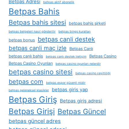
Betpas Adresi
betpas aktif abonelik
Betpas Bahis
Betpas bahis sitesi
betpas bahis şirketi
betpas belgeleri nasıl gönderilir
betpas bingo kuralları
betpas canli destek
betpas bonus
betpas canli maç izle
Betpas Canlı
betpas canlı bahis
Betpas Casino
betpas canlı destek i̇letişim
Betpas Casino Oyunları
betpas casino oyunları nelerdir
betpas casino sitesi
betpas casino çeşitliliği
betpas com
betpas espor güvenli midir
betpas giris yap
betpas geleneksel klasikler
Betpas Giriş
Betpas giriş adresi
Betpas Girişi
Betpas Güncel
betpas güncel adres