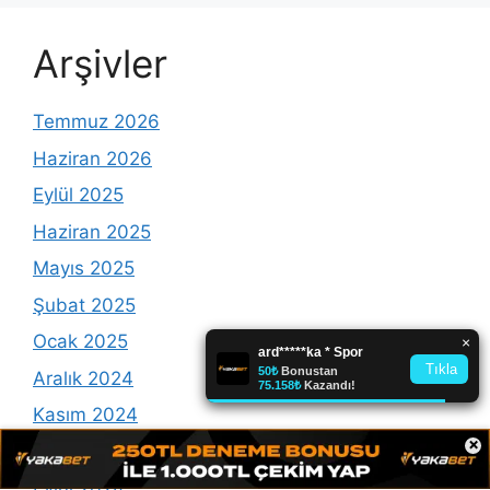
Arşivler
Temmuz 2026
Haziran 2026
Eylül 2025
Haziran 2025
Mayıs 2025
Şubat 2025
Ocak 2025
Aralık 2024
Kasım 2024
×
Ekim 2024
Eylül 2024