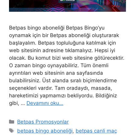
Betpas bingo aboneliği Betpas Bingo’yu
oynamak için bir Betpas aboneliği oluşturarak
başlayalım. Betpas topluluğuna katılmak için
web sitesinin adresine tıklamalıyız. Hepsi iyi
olacak. Bu komut bizi web sitesine götürecektir.
O zaman bingo oynayabiliriz. Tüm önemli
ayrıntıları web sitesinin ana sayfasında
bulabilirsiniz. Üst alanda sıralı biçimlendirme
seçenekleri vardır. Tam oradaydı, masada,
hareketimizi yapmamızı bekliyordu. Bildiğiniz
gibi, …
Devamını oku…
Kategoriler
Betpas Promosyonlar
Etiketler
betpas bingo aboneliği
,
betpas canli maç