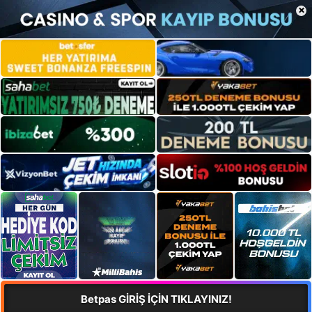
×
Betpas GİRİŞ İÇİN TIKLAYINIZ!