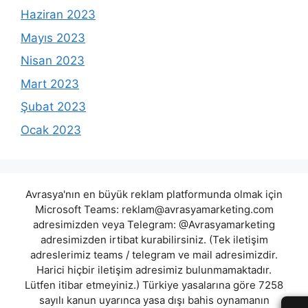
Haziran 2023
Mayıs 2023
Nisan 2023
Mart 2023
Şubat 2023
Ocak 2023
Avrasya'nın en büyük reklam platformunda olmak için
Microsoft Teams:
reklam@avrasyamarketing.com
adresimizden veya Telegram: @Avrasyamarketing
adresimizden irtibat kurabilirsiniz. (Tek iletişim
adreslerimiz teams / telegram ve mail adresimizdir.
Harici hiçbir iletişim adresimiz bulunmamaktadır.
Lütfen itibar etmeyiniz.) Türkiye yasalarına göre 7258
sayılı kanun uyarınca yasa dışı bahis oynamanın