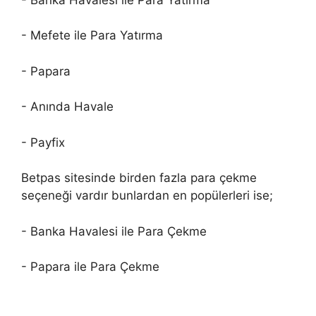
- Mefete ile Para Yatırma
- Papara
- Anında Havale
- Payfix
Betpas sitesinde birden fazla para çekme
seçeneği vardır bunlardan en popülerleri ise;
- Banka Havalesi ile Para Çekme
- Papara ile Para Çekme