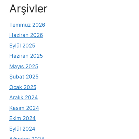
Arşivler
Temmuz 2026
Haziran 2026
Eylül 2025
Haziran 2025
Mayıs 2025
Şubat 2025
Ocak 2025
Aralık 2024
Kasım 2024
Ekim 2024
Eylül 2024