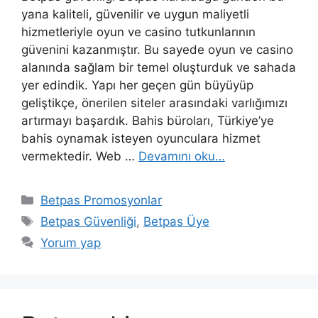
yana kaliteli, güvenilir ve uygun maliyetli
hizmetleriyle oyun ve casino tutkunlarının
güvenini kazanmıştır. Bu sayede oyun ve casino
alanında sağlam bir temel oluşturduk ve sahada
yer edindik. Yapı her geçen gün büyüyüp
geliştikçe, önerilen siteler arasındaki varlığımızı
artırmayı başardık. Bahis büroları, Türkiye’ye
bahis oynamak isteyen oyunculara hizmet
vermektedir. Web …
Devamını oku…
Kategoriler
Betpas Promosyonlar
Etiketler
Betpas Güvenliği
,
Betpas Üye
Yorum yap