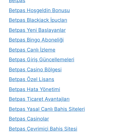
Betpas
Betpas Hoşgeldin Bonusu
Betpas Blackjack İpuçları
Betpas Yeni Başlayanlar
Betpas Bingo Aboneliği
Betpas Canlı İzleme
Betpas Giriş Güncellemeleri
Betpas Casino Bölgesi
Betpas Özel Lisans
Betpas Hata Yönetimi
Betpas Ticaret Avantajları
Betpas Yasal Canlı Bahis Siteleri
Betpas Casinolar
Betpas Çevrimiçi Bahis Sitesi