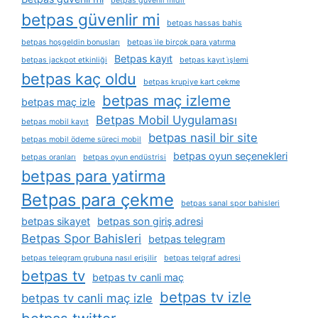
betpas güvenli midir
betpas güvenlir mi
betpas hassas bahis
betpas hoşgeldin bonusları
betpas i̇le birçok para yatırma
Betpas kayıt
betpas jackpot etkinliği
betpas kayıt i̇şlemi
betpas kaç oldu
betpas krupiye kart çekme
betpas maç izleme
betpas maç izle
Betpas Mobil Uygulaması
betpas mobil kayıt
betpas nasil bir site
betpas mobil ödeme süreci mobil
betpas oyun seçenekleri
betpas oranları
betpas oyun endüstrisi
betpas para yatirma
Betpas para çekme
betpas sanal spor bahisleri
betpas sikayet
betpas son giriş adresi
Betpas Spor Bahisleri
betpas telegram
betpas telegram grubuna nasıl erişilir
betpas telgraf adresi
betpas tv
betpas tv canli maç
betpas tv izle
betpas tv canli maç izle