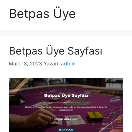
Betpas Üye
Betpas Üye Sayfası
Mart 18, 2023
Yazarı:
admin