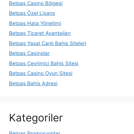
Betpas Casino Bölgesi
Betpas Özel Lisans
Betpas Hata Yönetimi
Betpas Ticaret Avantajları
Betpas Yasal Canlı Bahis Siteleri
Betpas Casinolar
Betpas Çevrimiçi Bahis Sitesi
Betpas Casino Oyun Sitesi
Betpas Bahis Adresi
Kategoriler
Betpas Promosyonlar