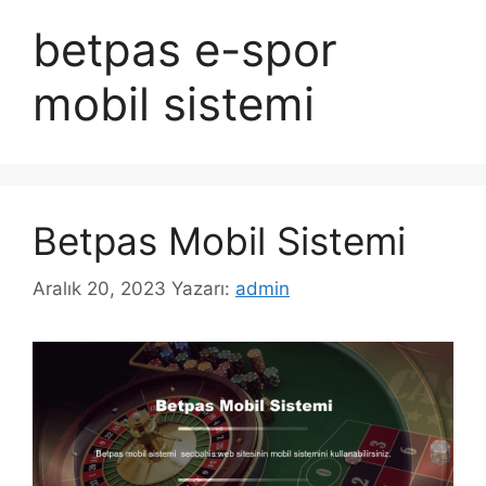
betpas e-spor
mobil sistemi
Betpas Mobil Sistemi
Aralık 20, 2023
Yazarı:
admin