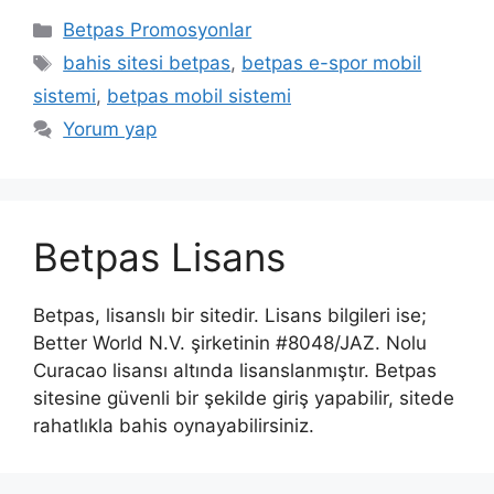
Kategoriler
Betpas Promosyonlar
Etiketler
bahis sitesi betpas
,
betpas e-spor mobil
sistemi
,
betpas mobil sistemi
Yorum yap
Betpas Lisans
Betpas, lisanslı bir sitedir. Lisans bilgileri ise;
Better World N.V. şirketinin #8048/JAZ. Nolu
Curacao lisansı altında lisanslanmıştır. Betpas
sitesine güvenli bir şekilde giriş yapabilir, sitede
rahatlıkla bahis oynayabilirsiniz.