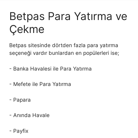
Betpas Para Yatırma ve
Çekme
Betpas sitesinde dörtden fazla para yatırma
seçeneği vardır bunlardan en popülerleri ise;
- Banka Havalesi ile Para Yatırma
- Mefete ile Para Yatırma
- Papara
- Anında Havale
- Payfix