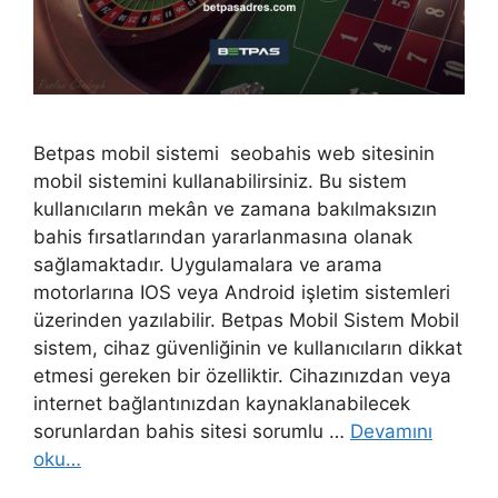
Betpas mobil sistemi seobahis web sitesinin
mobil sistemini kullanabilirsiniz. Bu sistem
kullanıcıların mekân ve zamana bakılmaksızın
bahis fırsatlarından yararlanmasına olanak
sağlamaktadır. Uygulamalara ve arama
motorlarına IOS veya Android işletim sistemleri
üzerinden yazılabilir. Betpas Mobil Sistem Mobil
sistem, cihaz güvenliğinin ve kullanıcıların dikkat
etmesi gereken bir özelliktir. Cihazınızdan veya
internet bağlantınızdan kaynaklanabilecek
sorunlardan bahis sitesi sorumlu …
Devamını
oku…