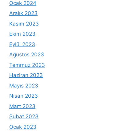
Ocak 2024
Aralık 2023
Kasım 2023
Ekim 2023
Eylül 2023
Ağustos 2023
Temmuz 2023
Haziran 2023
Mayıs 2023
Nisan 2023
Mart 2023
Şubat 2023
Ocak 2023