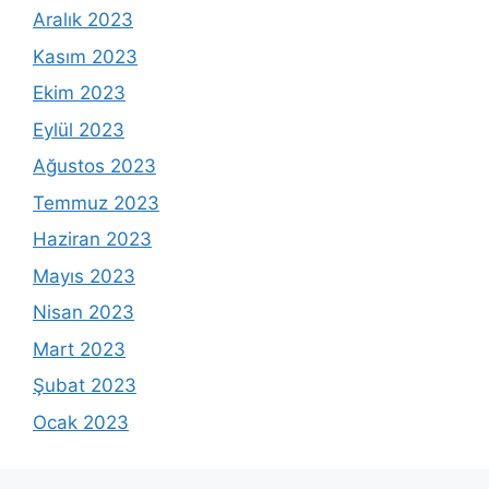
Aralık 2023
Kasım 2023
Ekim 2023
Eylül 2023
Ağustos 2023
Temmuz 2023
Haziran 2023
Mayıs 2023
Nisan 2023
Mart 2023
Şubat 2023
Ocak 2023