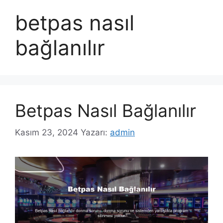
betpas nasıl
bağlanılır
Betpas Nasıl Bağlanılır
Kasım 23, 2024
Yazarı:
admin