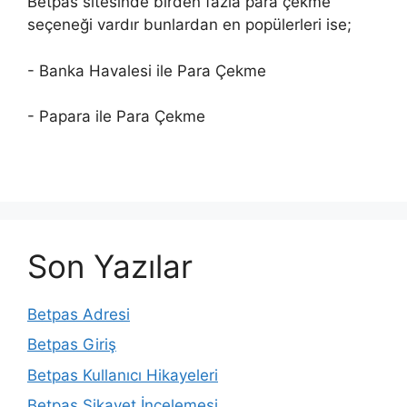
Betpas sitesinde birden fazla para çekme
seçeneği vardır bunlardan en popülerleri ise;
- Banka Havalesi ile Para Çekme
- Papara ile Para Çekme
Son Yazılar
Betpas Adresi
Betpas Giriş
Betpas Kullanıcı Hikayeleri
Betpas Şikayet İncelemesi