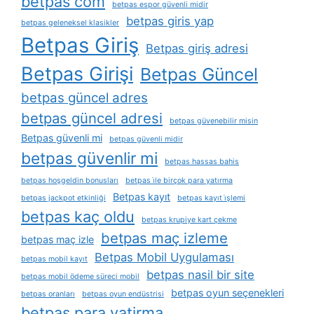
betpas com
betpas espor güvenli midir
betpas giris yap
betpas geleneksel klasikler
Betpas Giriş
Betpas giriş adresi
Betpas Girişi
Betpas Güncel
betpas güncel adres
betpas güncel adresi
betpas güvenebilir misin
Betpas güvenli mi
betpas güvenli midir
betpas güvenlir mi
betpas hassas bahis
betpas hoşgeldin bonusları
betpas i̇le birçok para yatırma
Betpas kayıt
betpas jackpot etkinliği
betpas kayıt i̇şlemi
betpas kaç oldu
betpas krupiye kart çekme
betpas maç izleme
betpas maç izle
Betpas Mobil Uygulaması
betpas mobil kayıt
betpas nasil bir site
betpas mobil ödeme süreci mobil
betpas oyun seçenekleri
betpas oranları
betpas oyun endüstrisi
betpas para yatirma