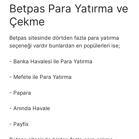
Betpas Para Yatırma ve
Çekme
Betpas sitesinde dörtden fazla para yatırma
seçeneği vardır bunlardan en popülerleri ise;
- Banka Havalesi ile Para Yatırma
- Mefete ile Para Yatırma
- Papara
- Anında Havale
- Payfix