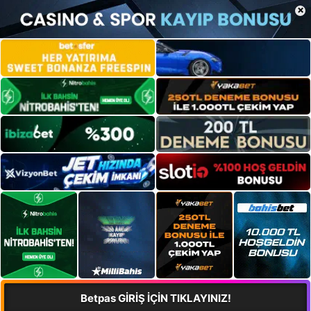
×
Betpas GİRİŞ İÇİN TIKLAYINIZ!