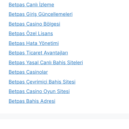
Betpas Canlı İzleme
Betpas Giriş Güncellemeleri
Betpas Casino Bölgesi
Betpas Özel Lisans
Betpas Hata Yönetimi
Betpas Ticaret Avantajları
Betpas Yasal Canlı Bahis Siteleri
Betpas Casinolar
Betpas Çevrimiçi Bahis Sitesi
Betpas Casino Oyun Sitesi
Betpas Bahis Adresi