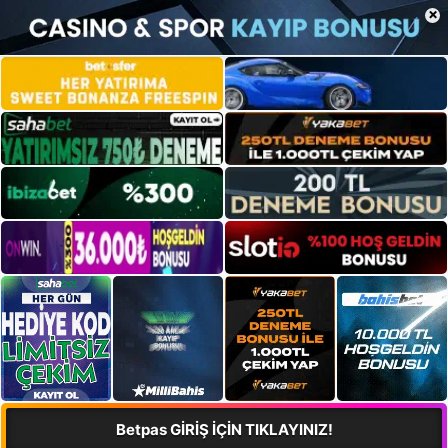
×
Betpas GİRİŞ İÇİN TIKLAYINIZ!