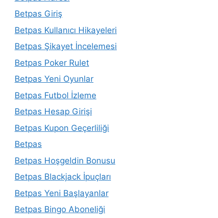
Betpas Giriş
Betpas Kullanıcı Hikayeleri
Betpas Şikayet İncelemesi
Betpas Poker Rulet
Betpas Yeni Oyunlar
Betpas Futbol İzleme
Betpas Hesap Girişi
Betpas Kupon Geçerliliği
Betpas
Betpas Hoşgeldin Bonusu
Betpas Blackjack İpuçları
Betpas Yeni Başlayanlar
Betpas Bingo Aboneliği