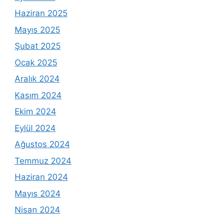
Haziran 2025
Mayıs 2025
Şubat 2025
Ocak 2025
Aralık 2024
Kasım 2024
Ekim 2024
Eylül 2024
Ağustos 2024
Temmuz 2024
Haziran 2024
Mayıs 2024
Nisan 2024