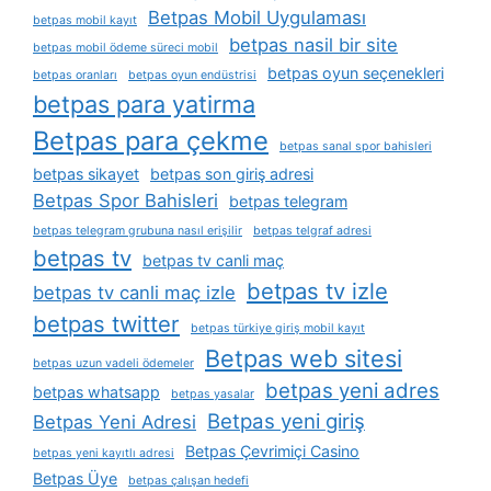
Betpas Mobil Uygulaması
betpas mobil kayıt
betpas nasil bir site
betpas mobil ödeme süreci mobil
betpas oyun seçenekleri
betpas oranları
betpas oyun endüstrisi
betpas para yatirma
Betpas para çekme
betpas sanal spor bahisleri
betpas sikayet
betpas son giriş adresi
Betpas Spor Bahisleri
betpas telegram
betpas telegram grubuna nasıl erişilir
betpas telgraf adresi
betpas tv
betpas tv canli maç
betpas tv izle
betpas tv canli maç izle
betpas twitter
betpas türkiye giriş mobil kayıt
Betpas web sitesi
betpas uzun vadeli ödemeler
betpas yeni adres
betpas whatsapp
betpas yasalar
Betpas yeni giriş
Betpas Yeni Adresi
Betpas Çevrimiçi Casino
betpas yeni kayıtlı adresi
Betpas Üye
betpas çalışan hedefi