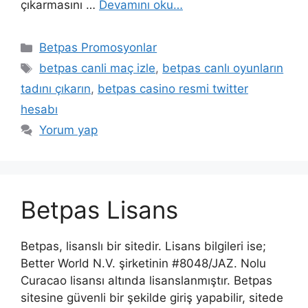
çıkarmasını …
Devamını oku…
Kategoriler
Betpas Promosyonlar
Etiketler
betpas canli maç izle
,
betpas canlı oyunların
tadını çıkarın
,
betpas casino resmi twitter
hesabı
Yorum yap
Betpas Lisans
Betpas, lisanslı bir sitedir. Lisans bilgileri ise;
Better World N.V. şirketinin #8048/JAZ. Nolu
Curacao lisansı altında lisanslanmıştır. Betpas
sitesine güvenli bir şekilde giriş yapabilir, sitede