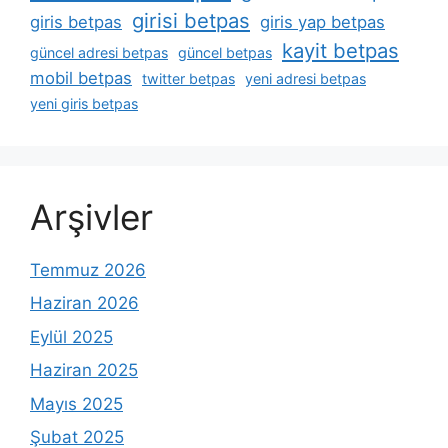
girisi betpas
giris betpas
giris yap betpas
kayit betpas
güncel adresi betpas
güncel betpas
mobil betpas
twitter betpas
yeni adresi betpas
yeni giris betpas
Arşivler
Temmuz 2026
Haziran 2026
Eylül 2025
Haziran 2025
Mayıs 2025
Şubat 2025