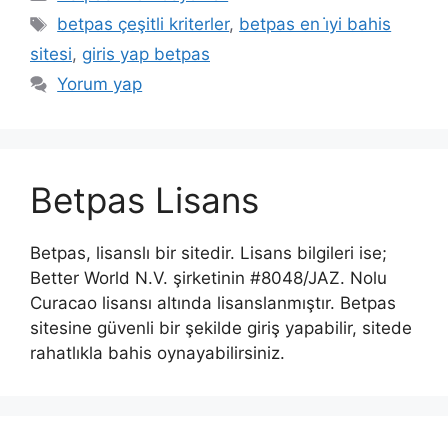
Etiketler
betpas çeşitli kriterler
,
betpas en i̇yi bahis
sitesi
,
giris yap betpas
Yorum yap
Betpas Lisans
Betpas, lisanslı bir sitedir. Lisans bilgileri ise;
Better World N.V. şirketinin #8048/JAZ. Nolu
Curacao lisansı altında lisanslanmıştır. Betpas
sitesine güvenli bir şekilde giriş yapabilir, sitede
rahatlıkla bahis oynayabilirsiniz.