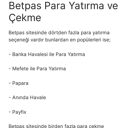
Betpas Para Yatırma ve
Çekme
Betpas sitesinde dörtden fazla para yatırma
seçeneği vardır bunlardan en popülerleri ise;
- Banka Havalesi ile Para Yatırma
- Mefete ile Para Yatırma
- Papara
- Anında Havale
- Payfix
Betpas sitesinde birden fazla para çekme