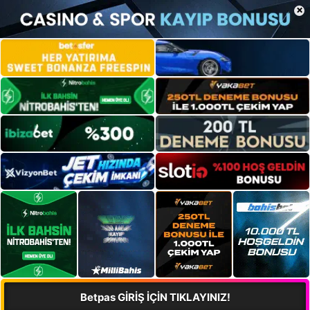
×
Betpas GİRİŞ İÇİN TIKLAYINIZ!