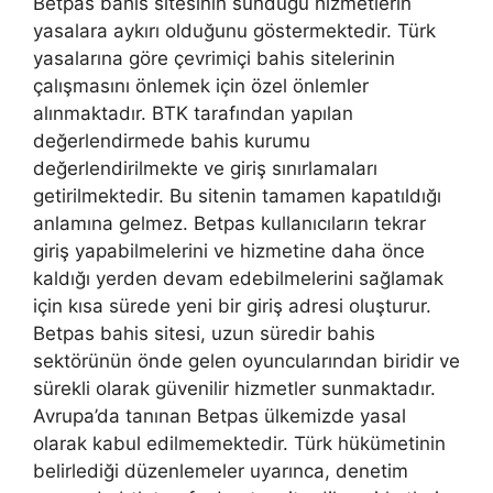
Betpas bahis sitesinin sunduğu hizmetlerin
yasalara aykırı olduğunu göstermektedir. Türk
yasalarına göre çevrimiçi bahis sitelerinin
çalışmasını önlemek için özel önlemler
alınmaktadır. BTK tarafından yapılan
değerlendirmede bahis kurumu
değerlendirilmekte ve giriş sınırlamaları
getirilmektedir. Bu sitenin tamamen kapatıldığı
anlamına gelmez. Betpas kullanıcıların tekrar
giriş yapabilmelerini ve hizmetine daha önce
kaldığı yerden devam edebilmelerini sağlamak
için kısa sürede yeni bir giriş adresi oluşturur.
Betpas bahis sitesi, uzun süredir bahis
sektörünün önde gelen oyuncularından biridir ve
sürekli olarak güvenilir hizmetler sunmaktadır.
Avrupa’da tanınan Betpas ülkemizde yasal
olarak kabul edilmemektedir. Türk hükümetinin
belirlediği düzenlemeler uyarınca, denetim