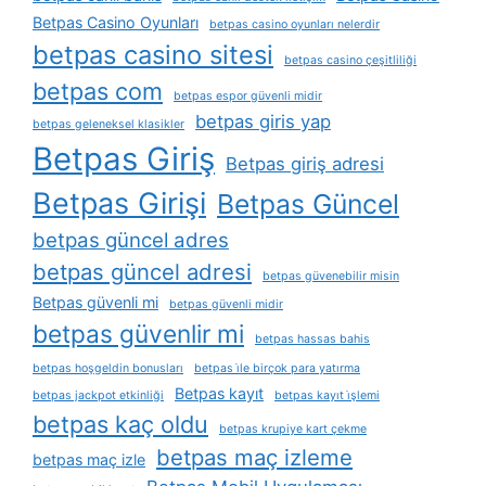
Betpas Casino Oyunları
betpas casino oyunları nelerdir
betpas casino sitesi
betpas casino çeşitliliği
betpas com
betpas espor güvenli midir
betpas giris yap
betpas geleneksel klasikler
Betpas Giriş
Betpas giriş adresi
Betpas Girişi
Betpas Güncel
betpas güncel adres
betpas güncel adresi
betpas güvenebilir misin
Betpas güvenli mi
betpas güvenli midir
betpas güvenlir mi
betpas hassas bahis
betpas hoşgeldin bonusları
betpas i̇le birçok para yatırma
Betpas kayıt
betpas jackpot etkinliği
betpas kayıt i̇şlemi
betpas kaç oldu
betpas krupiye kart çekme
betpas maç izleme
betpas maç izle