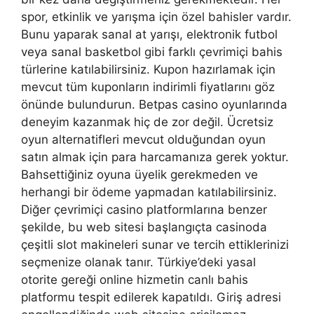
spor, etkinlik ve yarışma için özel bahisler vardır.
Bunu yaparak sanal at yarışı, elektronik futbol
veya sanal basketbol gibi farklı çevrimiçi bahis
türlerine katılabilirsiniz. Kupon hazırlamak için
mevcut tüm kuponların indirimli fiyatlarını göz
önünde bulundurun. Betpas casino oyunlarında
deneyim kazanmak hiç de zor değil. Ücretsiz
oyun alternatifleri mevcut olduğundan oyun
satın almak için para harcamanıza gerek yoktur.
Bahsettiğiniz oyuna üyelik gerekmeden ve
herhangi bir ödeme yapmadan katılabilirsiniz.
Diğer çevrimiçi casino platformlarına benzer
şekilde, bu web sitesi başlangıçta casinoda
çeşitli slot makineleri sunar ve tercih ettiklerinizi
seçmenize olanak tanır. Türkiye’deki yasal
otorite gereği online hizmetin canlı bahis
platformu tespit edilerek kapatıldı. Giriş adresi