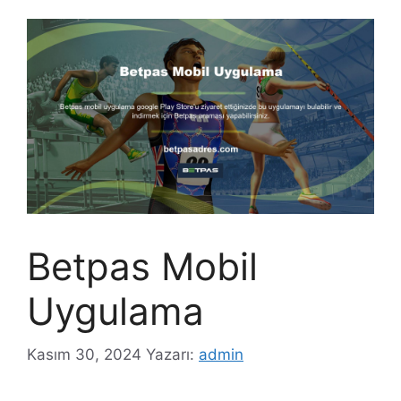
Betpas Mobil
Uygulama
Kasım 30, 2024
Yazarı:
admin