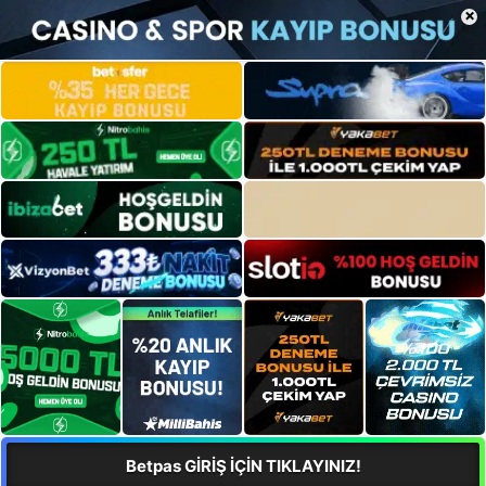
×
Betpas GİRİŞ İÇİN TIKLAYINIZ!