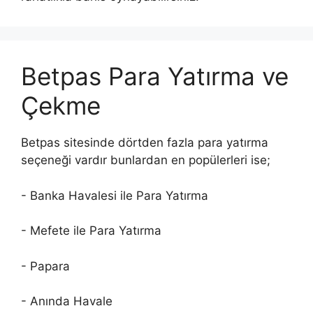
Betpas Para Yatırma ve
Çekme
Betpas sitesinde dörtden fazla para yatırma
seçeneği vardır bunlardan en popülerleri ise;
- Banka Havalesi ile Para Yatırma
- Mefete ile Para Yatırma
- Papara
- Anında Havale