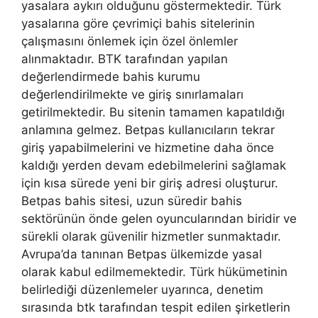
yasalara aykırı olduğunu göstermektedir. Türk
yasalarına göre çevrimiçi bahis sitelerinin
çalışmasını önlemek için özel önlemler
alınmaktadır. BTK tarafından yapılan
değerlendirmede bahis kurumu
değerlendirilmekte ve giriş sınırlamaları
getirilmektedir. Bu sitenin tamamen kapatıldığı
anlamına gelmez. Betpas kullanıcıların tekrar
giriş yapabilmelerini ve hizmetine daha önce
kaldığı yerden devam edebilmelerini sağlamak
için kısa sürede yeni bir giriş adresi oluşturur.
Betpas bahis sitesi, uzun süredir bahis
sektörünün önde gelen oyuncularından biridir ve
sürekli olarak güvenilir hizmetler sunmaktadır.
Avrupa’da tanınan Betpas ülkemizde yasal
olarak kabul edilmemektedir. Türk hükümetinin
belirlediği düzenlemeler uyarınca, denetim
sırasında btk tarafından tespit edilen şirketlerin