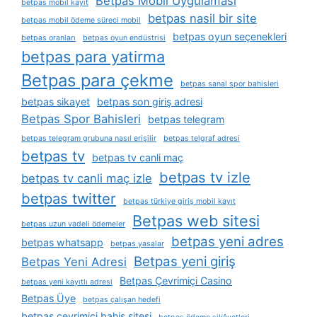
Betpas Mobil Uygulaması
betpas mobil kayıt
betpas nasil bir site
betpas mobil ödeme süreci mobil
betpas oyun seçenekleri
betpas oranları
betpas oyun endüstrisi
betpas para yatirma
Betpas para çekme
betpas sanal spor bahisleri
betpas sikayet
betpas son giriş adresi
Betpas Spor Bahisleri
betpas telegram
betpas telegram grubuna nasıl erişilir
betpas telgraf adresi
betpas tv
betpas tv canli maç
betpas tv izle
betpas tv canli maç izle
betpas twitter
betpas türkiye giriş mobil kayıt
Betpas web sitesi
betpas uzun vadeli ödemeler
betpas yeni adres
betpas whatsapp
betpas yasalar
Betpas yeni giriş
Betpas Yeni Adresi
Betpas Çevrimiçi Casino
betpas yeni kayıtlı adresi
Betpas Üye
betpas çalışan hedefi
betpas çevrimiçi bahis sitesi