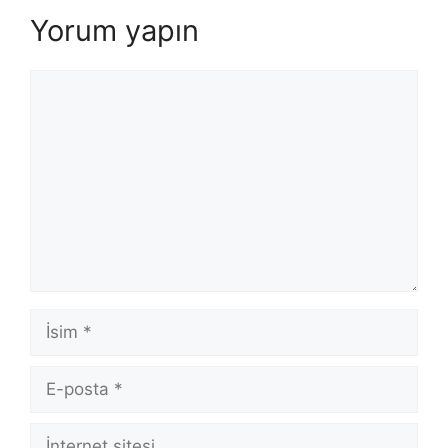
Yorum yapın
Yorum
İsim
E-
posta
İnternet