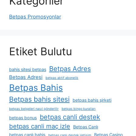
Kategoriler
Betpas Promosyonlar
Etiket Bulutu
Betpas Adres
bahis sitesi betpas
Betpas Adresi
betpas aktif abonelik
Betpas Bahis
Betpas bahis sitesi
betpas bahis şirketi
betpas belgeleri nasıl gönderilir
betpas bingo kuralları
betpas canli destek
betpas bonus
betpas canli maç izle
Betpas Canlı
betpas canlı bahis
Betpas Casino
betpas canlı destek i̇letişim