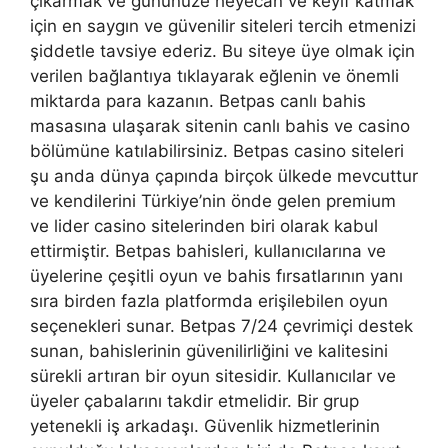
çıkarmak ve gününüze heyecan ve keyif katmak
için en saygın ve güvenilir siteleri tercih etmenizi
şiddetle tavsiye ederiz. Bu siteye üye olmak için
verilen bağlantıya tıklayarak eğlenin ve önemli
miktarda para kazanın. Betpas canlı bahis
masasına ulaşarak sitenin canlı bahis ve casino
bölümüne katılabilirsiniz. Betpas casino siteleri
şu anda dünya çapında birçok ülkede mevcuttur
ve kendilerini Türkiye’nin önde gelen premium
ve lider casino sitelerinden biri olarak kabul
ettirmiştir. Betpas bahisleri, kullanıcılarına ve
üyelerine çeşitli oyun ve bahis fırsatlarının yanı
sıra birden fazla platformda erişilebilen oyun
seçenekleri sunar. Betpas 7/24 çevrimiçi destek
sunan, bahislerinin güvenilirliğini ve kalitesini
sürekli artıran bir oyun sitesidir. Kullanıcılar ve
üyeler çabalarını takdir etmelidir. Bir grup
yetenekli iş arkadaşı. Güvenlik hizmetlerinin