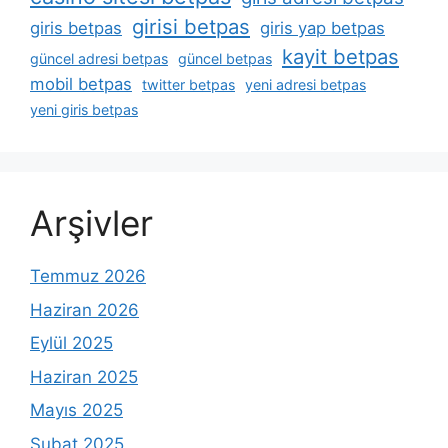
girisi betpas
giris betpas
giris yap betpas
kayit betpas
güncel adresi betpas
güncel betpas
mobil betpas
twitter betpas
yeni adresi betpas
yeni giris betpas
Arşivler
Temmuz 2026
Haziran 2026
Eylül 2025
Haziran 2025
Mayıs 2025
Şubat 2025