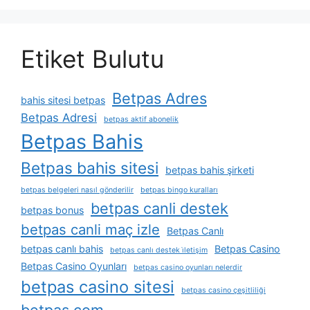
Etiket Bulutu
Betpas Adres
bahis sitesi betpas
Betpas Adresi
betpas aktif abonelik
Betpas Bahis
Betpas bahis sitesi
betpas bahis şirketi
betpas belgeleri nasıl gönderilir
betpas bingo kuralları
betpas canli destek
betpas bonus
betpas canli maç izle
Betpas Canlı
betpas canlı bahis
Betpas Casino
betpas canlı destek i̇letişim
Betpas Casino Oyunları
betpas casino oyunları nelerdir
betpas casino sitesi
betpas casino çeşitliliği