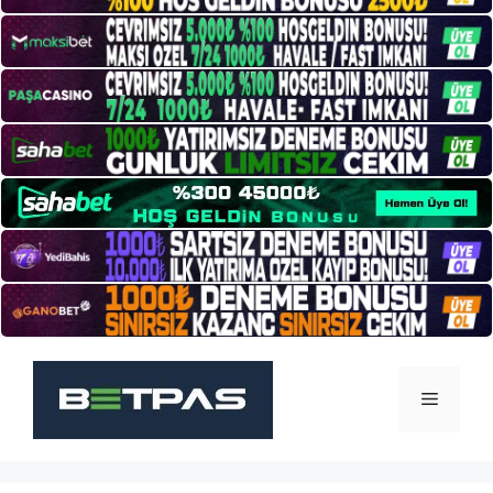
İçeriğe
atla
Menü