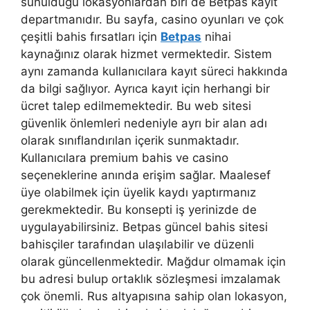
sunulduğu lokasyonlardan biri de Betpas kayıt
departmanıdır. Bu sayfa, casino oyunları ve çok
çeşitli bahis fırsatları için
Betpas
nihai
kaynağınız olarak hizmet vermektedir. Sistem
aynı zamanda kullanıcılara kayıt süreci hakkında
da bilgi sağlıyor. Ayrıca kayıt için herhangi bir
ücret talep edilmemektedir. Bu web sitesi
güvenlik önlemleri nedeniyle ayrı bir alan adı
olarak sınıflandırılan içerik sunmaktadır.
Kullanıcılara premium bahis ve casino
seçeneklerine anında erişim sağlar. Maalesef
üye olabilmek için üyelik kaydı yaptırmanız
gerekmektedir. Bu konsepti iş yerinizde de
uygulayabilirsiniz. Betpas güncel bahis sitesi
bahisçiler tarafından ulaşılabilir ve düzenli
olarak güncellenmektedir. Mağdur olmamak için
bu adresi bulup ortaklık sözleşmesi imzalamak
çok önemli. Rus altyapısına sahip olan lokasyon,