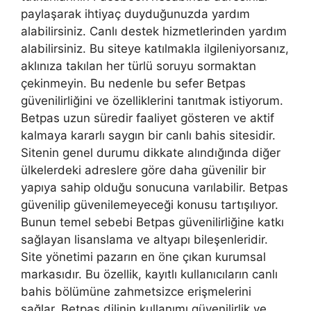
paylaşarak ihtiyaç duyduğunuzda yardım
alabilirsiniz. Canlı destek hizmetlerinden yardım
alabilirsiniz. Bu siteye katılmakla ilgileniyorsanız,
aklınıza takılan her türlü soruyu sormaktan
çekinmeyin. Bu nedenle bu sefer Betpas
güvenilirliğini ve özelliklerini tanıtmak istiyorum.
Betpas uzun süredir faaliyet gösteren ve aktif
kalmaya kararlı saygın bir canlı bahis sitesidir.
Sitenin genel durumu dikkate alındığında diğer
ülkelerdeki adreslere göre daha güvenilir bir
yapıya sahip olduğu sonucuna varılabilir. Betpas
güvenilip güvenilemeyeceği konusu tartışılıyor.
Bunun temel sebebi Betpas güvenilirliğine katkı
sağlayan lisanslama ve altyapı bileşenleridir.
Site yönetimi pazarın en öne çıkan kurumsal
markasıdır. Bu özellik, kayıtlı kullanıcıların canlı
bahis bölümüne zahmetsizce erişmelerini
sağlar. Betpas dilinin kullanımı güvenilirlik ve