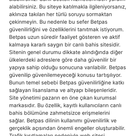
alabilirsiniz. Bu siteye katılmakla ilgileniyorsanız,
aklınıza takılan her türlü soruyu sormaktan
çekinmeyin. Bu nedenle bu sefer Betpas
güvenilirliğini ve özelliklerini tanıtmak istiyorum.
Betpas uzun süredir faaliyet gösteren ve aktif
kalmaya kararlı saygın bir canlı bahis sitesidir.
Sitenin genel durumu dikkate alındığında diğer
ülkelerdeki adreslere göre daha güvenilir bir
yapıya sahip olduğu sonucuna varılabilir. Betpas
güvenilip güvenilemeyeceği konusu tartışılıyor.
Bunun temel sebebi Betpas güvenilirliğine katkı
sağlayan lisanslama ve altyapı bileşenleridir.
Site yönetimi pazarın en öne çıkan kurumsal
markasıdır. Bu özellik, kayıtlı kullanıcıların canlı
bahis bölümüne zahmetsizce erişmelerini
sağlar. Betpas dilinin kullanımı güvenilirlik ve
gerçeklik açısından önemli engeller oluşturabilir.
Trafik kısıtlamaları nedeniyle web sitesi