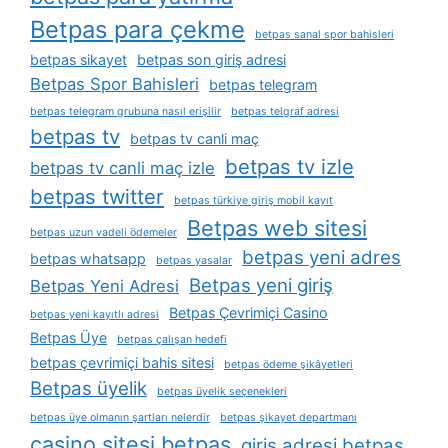
Betpas para çekme
betpas sanal spor bahisleri
betpas sikayet
betpas son giriş adresi
Betpas Spor Bahisleri
betpas telegram
betpas telegram grubuna nasıl erişilir
betpas telgraf adresi
betpas tv
betpas tv canli maç
betpas tv izle
betpas tv canli maç izle
betpas twitter
betpas türkiye giriş mobil kayıt
Betpas web sitesi
betpas uzun vadeli ödemeler
betpas yeni adres
betpas whatsapp
betpas yasalar
Betpas yeni giriş
Betpas Yeni Adresi
Betpas Çevrimiçi Casino
betpas yeni kayıtlı adresi
Betpas Üye
betpas çalışan hedefi
betpas çevrimiçi bahis sitesi
betpas ödeme şikâyetleri
Betpas üyelik
betpas üyelik seçenekleri
betpas üye olmanın şartları nelerdir
betpas şikayet departmanı
casino sitesi betpas
giris adresi betpas