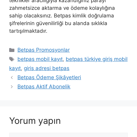
teknikler aracılığıyla kazandığınız parayı
zahmetsizce aktarma ve ödeme kolaylığına
sahip olacaksınız. Betpas kimlik doğrulama
şifrelerinin güvenilirliği bu alanda sıklıkla
tartışılmaktadır.
Kategoriler
Betpas Promosyonlar
Etiketler
betpas mobil kayıt
,
betpas türkiye giriş mobil
kayıt
,
giris adresi betpas
Betpas Ödeme Şikâyetleri
Betpas Aktif Abonelik
Yorum yapın
Yorum