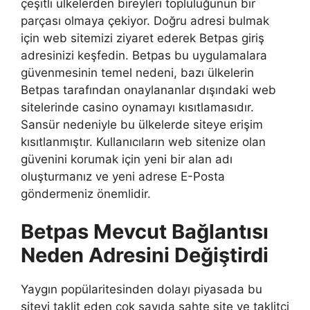
çeşitli ülkelerden bireyleri topluluğunun bir
parçası olmaya çekiyor. Doğru adresi bulmak
için web sitemizi ziyaret ederek Betpas giriş
adresinizi keşfedin. Betpas bu uygulamalara
güvenmesinin temel nedeni, bazı ülkelerin
Betpas tarafından onaylananlar dışındaki web
sitelerinde casino oynamayı kısıtlamasıdır.
Sansür nedeniyle bu ülkelerde siteye erişim
kısıtlanmıştır. Kullanıcıların web sitenize olan
güvenini korumak için yeni bir alan adı
oluşturmanız ve yeni adrese E-Posta
göndermeniz önemlidir.
Betpas Mevcut Bağlantısı
Neden Adresini Değiştirdi
Yaygın popülaritesinden dolayı piyasada bu
siteyi taklit eden çok sayıda sahte site ve taklitçi