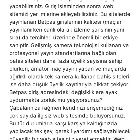
yapabilirsiniz. Giriş işleminden sonra web
sitemizi yer imlerine ekleyebilirsiniz. Bu sitelerde
yayınlanan Betpas girişlerinin kalitesi (maçlar
yayınlanırken canlı olarak izleme şansının yanı
sıra) da tercihleri ​​üzerinde önemli bir etkiye
sahiptir. Gelişmiş kamera teknolojisi kullanan ve
profesyonel yayın standartlarına bağlı olan
bahis siteleri daha fazla üyelik sayısına sahip
olurken, amatör maç yayını yapan ve maçlarda
ağırlıklı olarak tek kamera kullanan bahis siteleri
ise daha düşük üyelik kayıtlarıyla dikkat çekiyor.
Betpas giriş adresindeki değişikliklere ayak
uydurmakta zorluk mu yaşıyorsunuz?
Çabalarınıza rağmen kendinizi erişemediğiniz
çok sayıda ilgisiz web sitesinde buluyorsunuz.
Bu tür durumlarla karşı karşıya kaldığınızda
yapılacak tek şey, gerekli yardımı sağlayabilecek
güvenilir bir web sitesini ziyaret etmektir. Web