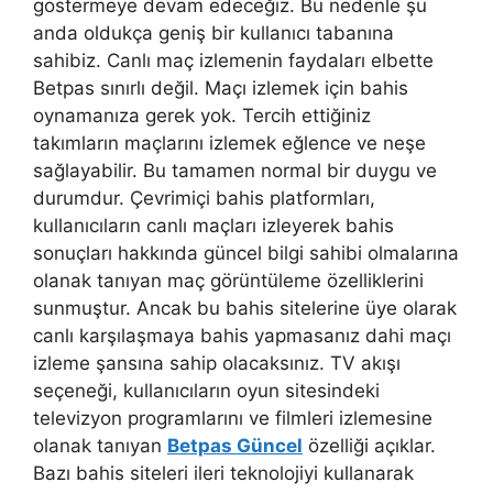
göstermeye devam edeceğiz. Bu nedenle şu
anda oldukça geniş bir kullanıcı tabanına
sahibiz. Canlı maç izlemenin faydaları elbette
Betpas sınırlı değil. Maçı izlemek için bahis
oynamanıza gerek yok. Tercih ettiğiniz
takımların maçlarını izlemek eğlence ve neşe
sağlayabilir. Bu tamamen normal bir duygu ve
durumdur. Çevrimiçi bahis platformları,
kullanıcıların canlı maçları izleyerek bahis
sonuçları hakkında güncel bilgi sahibi olmalarına
olanak tanıyan maç görüntüleme özelliklerini
sunmuştur. Ancak bu bahis sitelerine üye olarak
canlı karşılaşmaya bahis yapmasanız dahi maçı
izleme şansına sahip olacaksınız. TV akışı
seçeneği, kullanıcıların oyun sitesindeki
televizyon programlarını ve filmleri izlemesine
olanak tanıyan
Betpas Güncel
özelliği açıklar.
Bazı bahis siteleri ileri teknolojiyi kullanarak