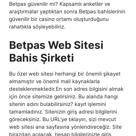
Betpas güvenilir mi? Kapsamlı anketler ve
araştırmalar yaptıktan sonra Betpas bahislerinin
güvenilir bir casino ortamı oluşturduğunu
rahatlıkla söyleyebiliriz.
Betpas Web Sitesi
Bahis Şirketi
Bu özel web sitesi herhangi bir önemli şikayet
almamıştır ve önemli mali kaynaklarla
desteklenmektedir.En son adres bilgisini almak
için önce sitemize gelirsiniz. Bu alanda hangi
sitenin adını bulabilirsiniz? kayıt işlemini
tamamladınız. Sitenizin giriş adresi bilgilerini
göreceksiniz. Bu URL’ye tıklayın, sizi mevcut
web sitesi ana sayfasına yönlendireceğiz. Site
birazdan açılacak, hesap bilgilerinizle giriş