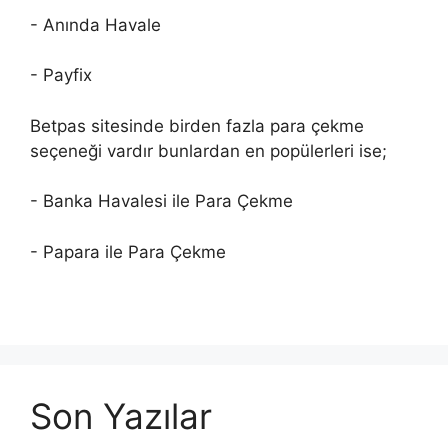
- Anında Havale
- Payfix
Betpas sitesinde birden fazla para çekme
seçeneği vardır bunlardan en popülerleri ise;
- Banka Havalesi ile Para Çekme
- Papara ile Para Çekme
Son Yazılar