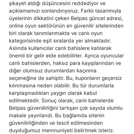
şikayet aldığı düşüncesini reddediyor ve
açıklamamızı sonlandırıyoruz. Farklı tasarımıyla
üyelerinin dikkatini çeken Betpas güncel adresi,
online oyun sektörünün en güvenilir sitelerinden
biri olarak tanımlanmakta ve canlı oyun
kategorisinde eşit sıralarda yer almaktadır.
Aslında kullanıcılar canlı bahislere katılarak
önemli bir gelir elde edebilirler. Ayrıca oyuncular
canlı bahislerden, haksız para kayıplarından ve
diğer olumsuz durumlardan kaçınma
seçeneğine de sahiptir. Bu, kuponların geçersiz
kılınmasına neden olabilir. Bu tür durumlarla
karşılaşmadıkları yaygın olarak kabul
edilmektedir. Sonuç olarak, canlı bahislerde
Betpas güvenilirliğini tartışan çok sayıda olumlu
makale yayınlandı. Bu bağlamda sitenin
güvenilirliğinden ve tescil edilmesinden
duyduğumuz memnuniyeti belirtmek isteriz.