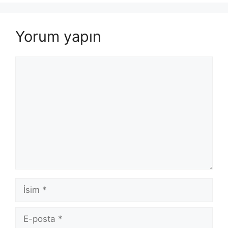
Yorum yapın
Yorum
İsim
E-
posta