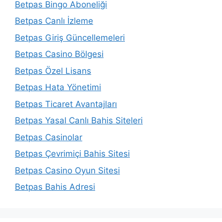
Betpas Bingo Aboneliği
Betpas Canlı İzleme
Betpas Giriş Güncellemeleri
Betpas Casino Bölgesi
Betpas Özel Lisans
Betpas Hata Yönetimi
Betpas Ticaret Avantajları
Betpas Yasal Canlı Bahis Siteleri
Betpas Casinolar
Betpas Çevrimiçi Bahis Sitesi
Betpas Casino Oyun Sitesi
Betpas Bahis Adresi