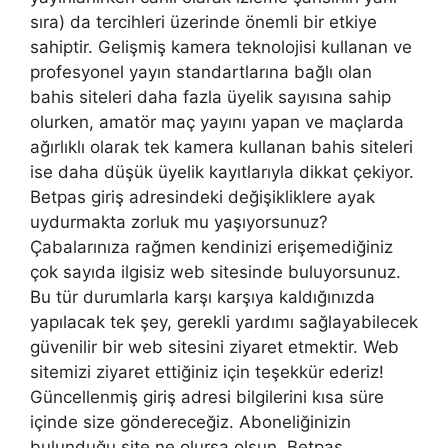
sıra) da tercihleri ​​üzerinde önemli bir etkiye
sahiptir. Gelişmiş kamera teknolojisi kullanan ve
profesyonel yayın standartlarına bağlı olan
bahis siteleri daha fazla üyelik sayısına sahip
olurken, amatör maç yayını yapan ve maçlarda
ağırlıklı olarak tek kamera kullanan bahis siteleri
ise daha düşük üyelik kayıtlarıyla dikkat çekiyor.
Betpas giriş adresindeki değişikliklere ayak
uydurmakta zorluk mu yaşıyorsunuz?
Çabalarınıza rağmen kendinizi erişemediğiniz
çok sayıda ilgisiz web sitesinde buluyorsunuz.
Bu tür durumlarla karşı karşıya kaldığınızda
yapılacak tek şey, gerekli yardımı sağlayabilecek
güvenilir bir web sitesini ziyaret etmektir. Web
sitemizi ziyaret ettiğiniz için teşekkür ederiz!
Güncellenmiş giriş adresi bilgilerini kısa süre
içinde size göndereceğiz. Aboneliğinizin
bulunduğu site ne olursa olsun, Betpas