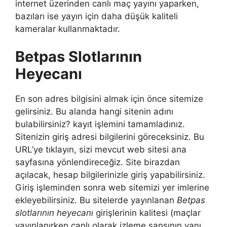
internet üzerinden canlı maç yayını yaparken,
bazıları ise yayın için daha düşük kaliteli
kameralar kullanmaktadır.
Betpas Slotlarının
Heyecanı
En son adres bilgisini almak için önce sitemize
gelirsiniz. Bu alanda hangi sitenin adını
bulabilirsiniz? kayıt işlemini tamamladınız.
Sitenizin giriş adresi bilgilerini göreceksiniz. Bu
URL’ye tıklayın, sizi mevcut web sitesi ana
sayfasına yönlendireceğiz. Site birazdan
açılacak, hesap bilgilerinizle giriş yapabilirsiniz.
Giriş işleminden sonra web sitemizi yer imlerine
ekleyebilirsiniz. Bu sitelerde yayınlanan
Betpas
slotlarının heyecanı
girişlerinin kalitesi (maçlar
yayınlanırken canlı olarak izleme şansının yanı