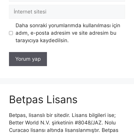
İnternet
sitesi
Daha sonraki yorumlarımda kullanılması için
adım, e-posta adresim ve site adresim bu
tarayıcıya kaydedilsin.
Betpas Lisans
Betpas, lisanslı bir sitedir. Lisans bilgileri ise;
Better World N.V. şirketinin #8048/JAZ. Nolu
Curacao lisansı altında lisanslanmıştır. Betpas