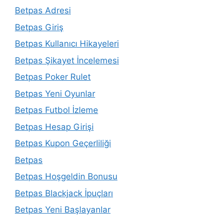
Betpas Adresi
Betpas Giriş
Betpas Kullanıcı Hikayeleri
Betpas Şikayet İncelemesi
Betpas Poker Rulet
Betpas Yeni Oyunlar
Betpas Futbol İzleme
Betpas Hesap Girişi
Betpas Kupon Geçerliliği
Betpas
Betpas Hoşgeldin Bonusu
Betpas Blackjack İpuçları
Betpas Yeni Başlayanlar