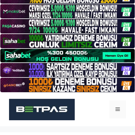
İçeriğe
atla
Menü