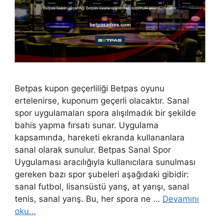
Betpas kupon geçerliliği Betpas oyunu
ertelenirse, kuponum geçerli olacaktır. Sanal
spor uygulamaları spora alışılmadık bir şekilde
bahis yapma fırsatı sunar. Uygulama
kapsamında, hareketi ekranda kullananlara
sanal olarak sunulur. Betpas Sanal Spor
Uygulaması aracılığıyla kullanıcılara sunulması
gereken bazı spor şubeleri aşağıdaki gibidir:
sanal futbol, lisansüstü yarış, at yarışı, sanal
tenis, sanal yarış. Bu, her spora ne …
Devamını
oku…