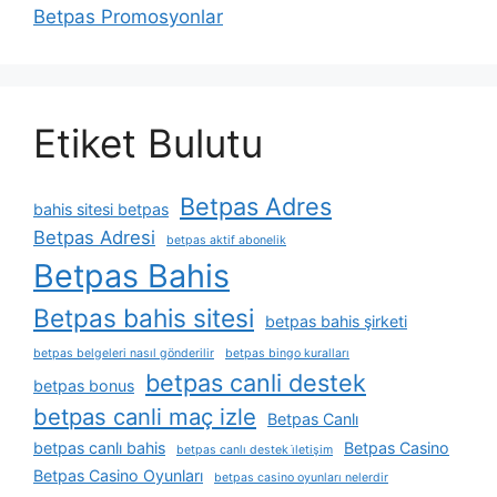
Betpas Promosyonlar
Etiket Bulutu
Betpas Adres
bahis sitesi betpas
Betpas Adresi
betpas aktif abonelik
Betpas Bahis
Betpas bahis sitesi
betpas bahis şirketi
betpas belgeleri nasıl gönderilir
betpas bingo kuralları
betpas canli destek
betpas bonus
betpas canli maç izle
Betpas Canlı
betpas canlı bahis
Betpas Casino
betpas canlı destek i̇letişim
Betpas Casino Oyunları
betpas casino oyunları nelerdir