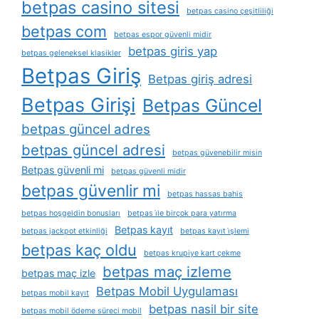
betpas casino sitesi
betpas casino çeşitliliği
betpas com
betpas espor güvenli midir
betpas giris yap
betpas geleneksel klasikler
Betpas Giriş
Betpas giriş adresi
Betpas Girişi
Betpas Güncel
betpas güncel adres
betpas güncel adresi
betpas güvenebilir misin
Betpas güvenli mi
betpas güvenli midir
betpas güvenlir mi
betpas hassas bahis
betpas hoşgeldin bonusları
betpas i̇le birçok para yatırma
Betpas kayıt
betpas jackpot etkinliği
betpas kayıt i̇şlemi
betpas kaç oldu
betpas krupiye kart çekme
betpas maç izleme
betpas maç izle
Betpas Mobil Uygulaması
betpas mobil kayıt
betpas nasil bir site
betpas mobil ödeme süreci mobil