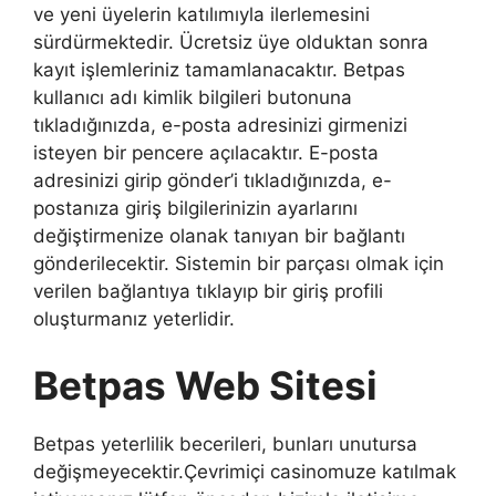
ve yeni üyelerin katılımıyla ilerlemesini
sürdürmektedir. Ücretsiz üye olduktan sonra
kayıt işlemleriniz tamamlanacaktır. Betpas
kullanıcı adı kimlik bilgileri butonuna
tıkladığınızda, e-posta adresinizi girmenizi
isteyen bir pencere açılacaktır. E-posta
adresinizi girip gönder’i tıkladığınızda, e-
postanıza giriş bilgilerinizin ayarlarını
değiştirmenize olanak tanıyan bir bağlantı
gönderilecektir. Sistemin bir parçası olmak için
verilen bağlantıya tıklayıp bir giriş profili
oluşturmanız yeterlidir.
Betpas Web Sitesi
Betpas yeterlilik becerileri, bunları unutursa
değişmeyecektir.Çevrimiçi casinomuze katılmak