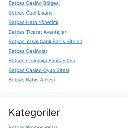
Betpas Casino Bölgesi
Betpas Özel Lisans
Betpas Hata Yönetimi
Betpas Ticaret Avantajları
Betpas Yasal Canlı Bahis Siteleri
Betpas Casinolar
Betpas Çevrimiçi Bahis Sitesi
Betpas Casino Oyun Sitesi
Betpas Bahis Adresi
Kategoriler
Betpas Promosyonlar