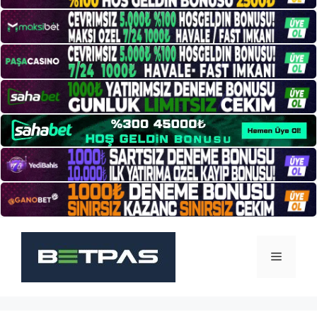
İçeriğe
atla
Menü