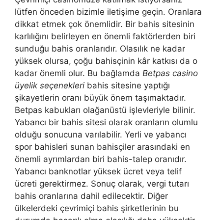
lütfen önceden bizimle iletişime geçin. Oranlara
dikkat etmek çok önemlidir. Bir bahis sitesinin
karlılığını belirleyen en önemli faktörlerden biri
sunduğu bahis oranlarıdır. Olasılık ne kadar
yüksek olursa, çoğu bahisçinin kâr katkısı da o
kadar önemli olur. Bu bağlamda
Betpas casino
üyelik seçenekleri
bahis sitesine yaptığı
şikayetlerin oranı büyük önem taşımaktadır.
Betpas kabukları olağanüstü işlevleriyle bilinir.
Yabancı bir bahis sitesi olarak oranların olumlu
olduğu sonucuna varılabilir. Yerli ve yabancı
spor bahisleri sunan bahisçiler arasındaki en
önemli ayrımlardan biri bahis-talep oranıdır.
Yabancı banknotlar yüksek ücret veya telif
ücreti gerektirmez. Sonuç olarak, vergi tutarı
bahis oranlarına dahil edilecektir. Diğer
ülkelerdeki çevrimiçi bahis şirketlerinin bu