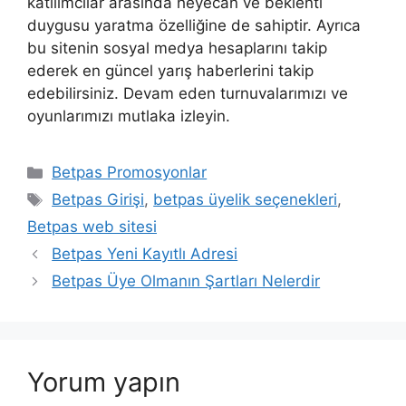
katılımcılar arasında heyecan ve beklenti
duygusu yaratma özelliğine de sahiptir. Ayrıca
bu sitenin sosyal medya hesaplarını takip
ederek en güncel yarış haberlerini takip
edebilirsiniz. Devam eden turnuvalarımızı ve
oyunlarımızı mutlaka izleyin.
Kategoriler
Betpas Promosyonlar
Etiketler
Betpas Girişi
,
betpas üyelik seçenekleri
,
Betpas web sitesi
Betpas Yeni Kayıtlı Adresi
Betpas Üye Olmanın Şartları Nelerdir
Yorum yapın