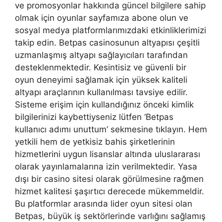
ve promosyonlar hakkında güncel bilgilere sahip
olmak için oyunlar sayfamıza abone olun ve
sosyal medya platformlarımızdaki etkinliklerimizi
takip edin. Betpas casinosunun altyapısı çeşitli
uzmanlaşmış altyapı sağlayıcıları tarafından
desteklenmektedir. Kesintisiz ve güvenli bir
oyun deneyimi sağlamak için yüksek kaliteli
altyapı araçlarının kullanılması tavsiye edilir.
Sisteme erişim için kullandığınız önceki kimlik
bilgilerinizi kaybettiyseniz lütfen ‘Betpas
kullanıcı adımı unuttum’ sekmesine tıklayın. Hem
yetkili hem de yetkisiz bahis şirketlerinin
hizmetlerini uygun lisanslar altında uluslararası
olarak yayınlamalarına izin verilmektedir. Yasa
dışı bir casino sitesi olarak görülmesine rağmen
hizmet kalitesi şaşırtıcı derecede mükemmeldir.
Bu platformlar arasında lider oyun sitesi olan
Betpas, büyük iş sektörlerinde varlığını sağlamış