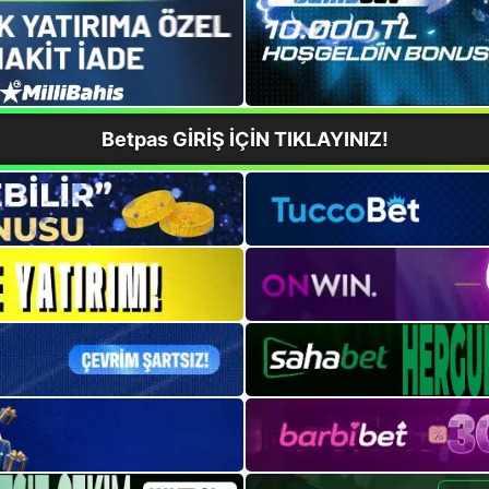
Betpas GİRİŞ İÇİN TIKLAYINIZ!