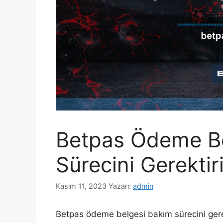
Betpas Ödeme Be
Sürecini Gerektiri
Kasım 11, 2023
Yazarı:
admin
Betpas ödeme belgesi bakım sürecini gerek