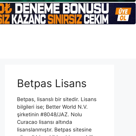
Betpas Lisans
Betpas, lisanslı bir sitedir. Lisans
bilgileri ise; Better World N.V.
şirketinin #8048/JAZ. Nolu
Curacao lisansı altında
lisanslanmıştır. Betpas sitesine